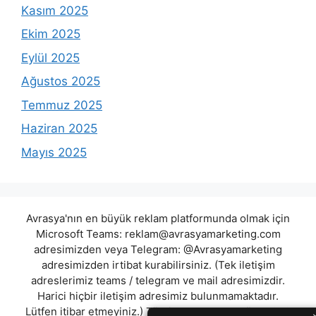
Kasım 2025
Ekim 2025
Eylül 2025
Ağustos 2025
Temmuz 2025
Haziran 2025
Mayıs 2025
Avrasya'nın en büyük reklam platformunda olmak için
Microsoft Teams:
reklam@avrasyamarketing.com
adresimizden veya Telegram: @Avrasyamarketing
adresimizden irtibat kurabilirsiniz. (Tek iletişim
adreslerimiz teams / telegram ve mail adresimizdir.
Harici hiçbir iletişim adresimiz bulunmamaktadır.
Lütfen itibar etmeyiniz.) Türkiye yasalarına göre 7258