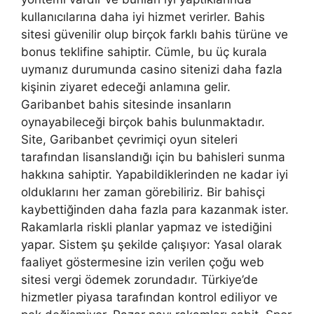
kullanıcılarına daha iyi hizmet verirler. Bahis
sitesi güvenilir olup birçok farklı bahis türüne ve
bonus teklifine sahiptir. Cümle, bu üç kurala
uymanız durumunda casino sitenizi daha fazla
kişinin ziyaret edeceği anlamına gelir.
Garibanbet bahis sitesinde insanların
oynayabileceği birçok bahis bulunmaktadır.
Site, Garibanbet çevrimiçi oyun siteleri
tarafından lisanslandığı için bu bahisleri sunma
hakkına sahiptir. Yapabildiklerinden ne kadar iyi
olduklarını her zaman görebiliriz. Bir bahisçi
kaybettiğinden daha fazla para kazanmak ister.
Rakamlarla riskli planlar yapmaz ve istediğini
yapar. Sistem şu şekilde çalışıyor: Yasal olarak
faaliyet göstermesine izin verilen çoğu web
sitesi vergi ödemek zorundadır. Türkiye’de
hizmetler piyasa tarafından kontrol ediliyor ve