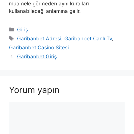
muamele görmeden aynı kuralları
kullanabileceği anlamına gelir.
Kategoriler
Giriş
Etiketler
Garibanbet Adresi
,
Garibanbet Canlı Tv
,
Garibanbet Casino Sitesi
Garibanbet Giriş
Yorum yapın
Yorum