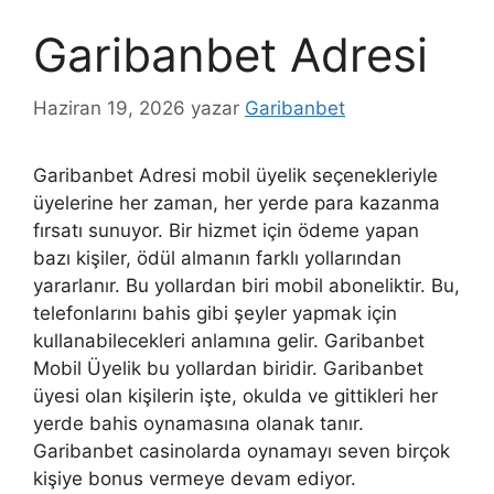
Garibanbet Adresi
Haziran 19, 2026
yazar
Garibanbet
Garibanbet Adresi mobil üyelik seçenekleriyle
üyelerine her zaman, her yerde para kazanma
fırsatı sunuyor. Bir hizmet için ödeme yapan
bazı kişiler, ödül almanın farklı yollarından
yararlanır. Bu yollardan biri mobil aboneliktir. Bu,
telefonlarını bahis gibi şeyler yapmak için
kullanabilecekleri anlamına gelir. Garibanbet
Mobil Üyelik bu yollardan biridir. Garibanbet
üyesi olan kişilerin işte, okulda ve gittikleri her
yerde bahis oynamasına olanak tanır.
Garibanbet casinolarda oynamayı seven birçok
kişiye bonus vermeye devam ediyor.