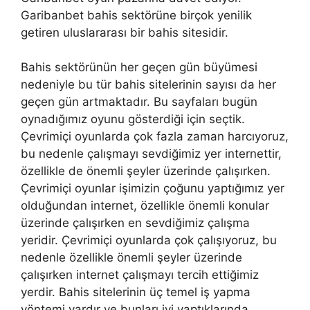
Garibanbet bahis sektörüne birçok yenilik
getiren uluslararası bir bahis sitesidir.
Bahis sektörünün her geçen gün büyümesi
nedeniyle bu tür bahis sitelerinin sayısı da her
geçen gün artmaktadır. Bu sayfaları bugün
oynadığımız oyunu gösterdiği için seçtik.
Çevrimiçi oyunlarda çok fazla zaman harcıyoruz,
bu nedenle çalışmayı sevdiğimiz yer internettir,
özellikle de önemli şeyler üzerinde çalışırken.
Çevrimiçi oyunlar işimizin çoğunu yaptığımız yer
olduğundan internet, özellikle önemli konular
üzerinde çalışırken en sevdiğimiz çalışma
yeridir. Çevrimiçi oyunlarda çok çalışıyoruz, bu
nedenle özellikle önemli şeyler üzerinde
çalışırken internet çalışmayı tercih ettiğimiz
yerdir. Bahis sitelerinin üç temel iş yapma
yöntemi vardır ve bunları iyi yaptıklarında