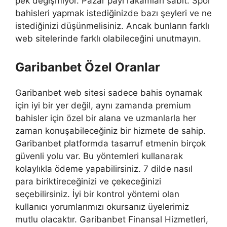
pek değişmiyor. Pazar payı rakamları sabit. Spor
bahisleri yapmak istediğinizde bazı şeyleri ve ne
istediğinizi düşünmelisiniz. Ancak bunların farklı
web sitelerinde farklı olabileceğini unutmayın.
Garibanbet Özel Oranlar
Garibanbet web sitesi sadece bahis oynamak
için iyi bir yer değil, aynı zamanda premium
bahisler için özel bir alana ve uzmanlarla her
zaman konuşabileceğiniz bir hizmete de sahip.
Garibanbet platformda tasarruf etmenin birçok
güvenli yolu var. Bu yöntemleri kullanarak
kolaylıkla ödeme yapabilirsiniz. 7 dilde nasıl
para biriktireceğinizi ve çekeceğinizi
seçebilirsiniz. İyi bir kontrol yöntemi olan
kullanıcı yorumlarımızı okursanız üyelerimiz
mutlu olacaktır. Garibanbet Finansal Hizmetleri,