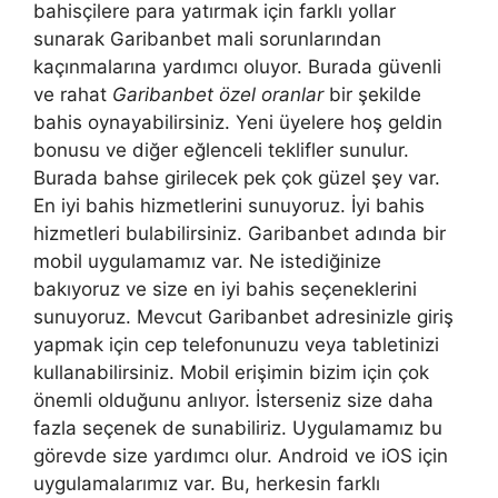
bahisçilere para yatırmak için farklı yollar
sunarak Garibanbet mali sorunlarından
kaçınmalarına yardımcı oluyor. Burada güvenli
ve rahat
Garibanbet özel oranlar
bir şekilde
bahis oynayabilirsiniz. Yeni üyelere hoş geldin
bonusu ve diğer eğlenceli teklifler sunulur.
Burada bahse girilecek pek çok güzel şey var.
En iyi bahis hizmetlerini sunuyoruz. İyi bahis
hizmetleri bulabilirsiniz. Garibanbet adında bir
mobil uygulamamız var. Ne istediğinize
bakıyoruz ve size en iyi bahis seçeneklerini
sunuyoruz. Mevcut Garibanbet adresinizle giriş
yapmak için cep telefonunuzu veya tabletinizi
kullanabilirsiniz. Mobil erişimin bizim için çok
önemli olduğunu anlıyor. İsterseniz size daha
fazla seçenek de sunabiliriz. Uygulamamız bu
görevde size yardımcı olur. Android ve iOS için
uygulamalarımız var. Bu, herkesin farklı