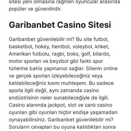
sitesi yeni olmasına rağmen oyuncular arasında
popüler ve güvenilirdir.
Garibanbet Casino Sitesi
Garibanbet güvenilebilir mi? Bu site futbol,
basketbol, hokey, hentbol, voleybol, kriket,
Amerikan futbolu, ragbi, boks, golf, bilardo,
motor sporları ve beyzbol gibi farklı spor
türlerine bahis yapmanızı sağlar. Sitenin online
ve gerçek sporları izleyebileceğiniz veya
katılabileceğiniz kısmı muhteşem. Bu sadece
sporla ilgili değil, aynı zamanda casino
endüstrisinin neler sunabileceğiyle de ilgili.
Casino alanında jackpot, slot ve canlı casino
oyunları gibi oyunları hiçbir endişe yaşamadan
oynayabilirsiniz. Garibanbet güvenilebilir mi?
Soruların cevapları bu oyuna katıldıktan sonra