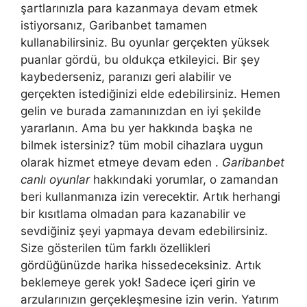
şartlarınızla para kazanmaya devam etmek
istiyorsanız, Garibanbet tamamen
kullanabilirsiniz. Bu oyunlar gerçekten yüksek
puanlar gördü, bu oldukça etkileyici. Bir şey
kaybederseniz, paranızı geri alabilir ve
gerçekten istediğinizi elde edebilirsiniz. Hemen
gelin ve burada zamanınızdan en iyi şekilde
yararlanın. Ama bu yer hakkında başka ne
bilmek istersiniz? tüm mobil cihazlara uygun
olarak hizmet etmeye devam eden .
Garibanbet
canlı oyunlar
hakkındaki yorumlar, o zamandan
beri kullanmanıza izin verecektir. Artık herhangi
bir kısıtlama olmadan para kazanabilir ve
sevdiğiniz şeyi yapmaya devam edebilirsiniz.
Size gösterilen tüm farklı özellikleri
gördüğünüzde harika hissedeceksiniz. Artık
beklemeye gerek yok! Sadece içeri girin ve
arzularınızın gerçekleşmesine izin verin. Yatırım