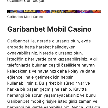
özelliklerden oluşur.
Garibanbet Mobil Casino
Garibanbet Mobil Casino
Garibanbet ile, nerede olursanız olun, evde
arabada hatta hareket halindeyken
oynayabilirsiniz. Nerede olursanız olun,
istediğiniz her yerde para kazanabilirsiniz. Akıllı
telefonlarda bulunan çeşitli özelliklere hayran
kalacaksınız ve hayatınızı daha kolay ve daha
eğlenceli hale getirmek için hepsini
kullanabilirsiniz. Bu şirket bir süredir var ve
harika bir başarı geçmişine sahip. Kayıtta
herhangi bir sorun yaşamayacaksınız ve bunu
Garibanbet mobil girişiyle istediğiniz zaman ve
herhangi bir yerde yapabilirsiniz. Ayrıca, kolayca