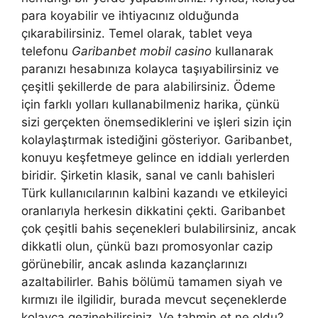
para koyabilir ve ihtiyacınız olduğunda
çıkarabilirsiniz. Temel olarak, tablet veya
telefonu
Garibanbet mobil casino
kullanarak
paranızı hesabınıza kolayca taşıyabilirsiniz ve
çeşitli şekillerde de para alabilirsiniz. Ödeme
için farklı yolları kullanabilmeniz harika, çünkü
sizi gerçekten önemsediklerini ve işleri sizin için
kolaylaştırmak istediğini gösteriyor. Garibanbet,
konuyu keşfetmeye gelince en iddialı yerlerden
biridir. Şirketin klasik, sanal ve canlı bahisleri
Türk kullanıcılarının kalbini kazandı ve etkileyici
oranlarıyla herkesin dikkatini çekti. Garibanbet
çok çeşitli bahis seçenekleri bulabilirsiniz, ancak
dikkatli olun, çünkü bazı promosyonlar cazip
görünebilir, ancak aslında kazançlarınızı
azaltabilirler. Bahis bölümü tamamen siyah ve
kırmızı ile ilgilidir, burada mevcut seçeneklerde
kolayca gezinebilirsiniz. Ve tahmin et ne oldu?