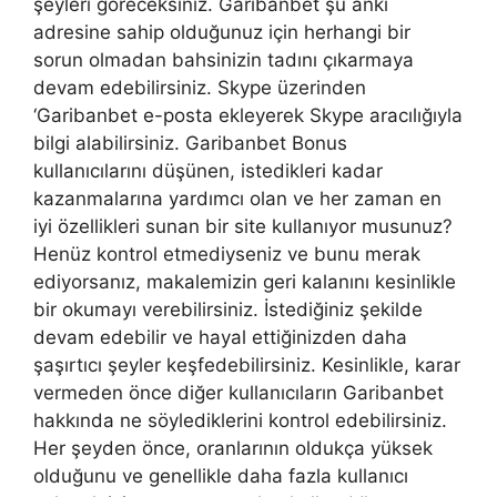
şeyleri göreceksiniz. Garibanbet şu anki
adresine sahip olduğunuz için herhangi bir
sorun olmadan bahsinizin tadını çıkarmaya
devam edebilirsiniz. Skype üzerinden
‘Garibanbet e-posta ekleyerek Skype aracılığıyla
bilgi alabilirsiniz. Garibanbet Bonus
kullanıcılarını düşünen, istedikleri kadar
kazanmalarına yardımcı olan ve her zaman en
iyi özellikleri sunan bir site kullanıyor musunuz?
Henüz kontrol etmediyseniz ve bunu merak
ediyorsanız, makalemizin geri kalanını kesinlikle
bir okumayı verebilirsiniz. İstediğiniz şekilde
devam edebilir ve hayal ettiğinizden daha
şaşırtıcı şeyler keşfedebilirsiniz. Kesinlikle, karar
vermeden önce diğer kullanıcıların Garibanbet
hakkında ne söylediklerini kontrol edebilirsiniz.
Her şeyden önce, oranlarının oldukça yüksek
olduğunu ve genellikle daha fazla kullanıcı