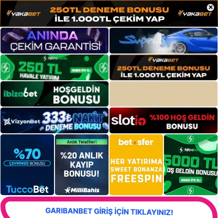
×
GARIBANBET GİRİŞ İÇİN TIKLAYINIZ!