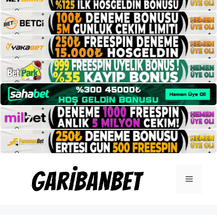
İçeriğe
atla
Menü