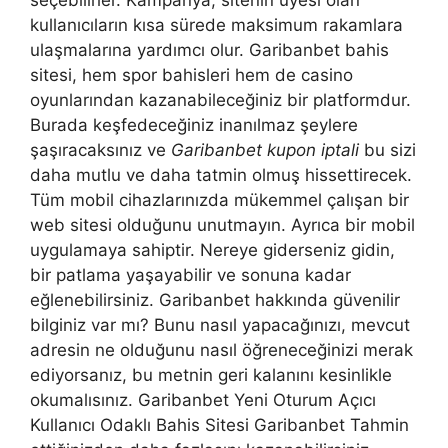
kullanıcıların kısa sürede maksimum rakamlara
ulaşmalarına yardımcı olur. Garibanbet bahis
sitesi, hem spor bahisleri hem de casino
oyunlarından kazanabileceğiniz bir platformdur.
Burada keşfedeceğiniz inanılmaz şeylere
şaşıracaksınız ve
Garibanbet kupon iptali
bu sizi
daha mutlu ve daha tatmin olmuş hissettirecek.
Tüm mobil cihazlarınızda mükemmel çalışan bir
web sitesi olduğunu unutmayın. Ayrıca bir mobil
uygulamaya sahiptir. Nereye giderseniz gidin,
bir patlama yaşayabilir ve sonuna kadar
eğlenebilirsiniz. Garibanbet hakkında güvenilir
bilginiz var mı? Bunu nasıl yapacağınızı, mevcut
adresin ne olduğunu nasıl öğreneceğinizi merak
ediyorsanız, bu metnin geri kalanını kesinlikle
okumalısınız. Garibanbet Yeni Oturum Açıcı
Kullanıcı Odaklı Bahis Sitesi Garibanbet Tahmin