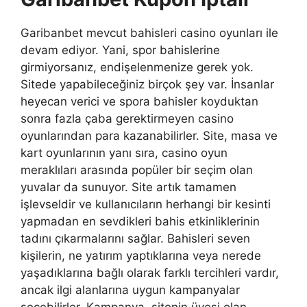
Garibanbet mevcut bahisleri casino oyunları ile
devam ediyor. Yani, spor bahislerine
girmiyorsanız, endişelenmenize gerek yok.
Sitede yapabileceğiniz birçok şey var. İnsanlar
heyecan verici ve spora bahisler koyduktan
sonra fazla çaba gerektirmeyen casino
oyunlarından para kazanabilirler. Site, masa ve
kart oyunlarının yanı sıra, casino oyun
meraklıları arasında popüler bir seçim olan
yuvalar da sunuyor. Site artık tamamen
işlevseldir ve kullanıcıların herhangi bir kesinti
yapmadan en sevdikleri bahis etkinliklerinin
tadını çıkarmalarını sağlar. Bahisleri seven
kişilerin, ne yatırım yaptıklarına veya nerede
yaşadıklarına bağlı olarak farklı tercihleri vardır,
ancak ilgi alanlarına uygun kampanyalar
seçebilirler. Kampanya, sitenin üyesi olan