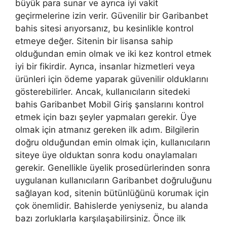
büyük para sunar ve ayrıca iyi vakit
geçirmelerine izin verir. Güvenilir bir Garibanbet
bahis sitesi arıyorsanız, bu kesinlikle kontrol
etmeye değer. Sitenin bir lisansa sahip
olduğundan emin olmak ve iki kez kontrol etmek
iyi bir fikirdir. Ayrıca, insanlar hizmetleri veya
ürünleri için ödeme yaparak güvenilir olduklarını
gösterebilirler. Ancak, kullanıcıların sitedeki
bahis Garibanbet Mobil Giriş şanslarını kontrol
etmek için bazı şeyler yapmaları gerekir. Üye
olmak için atmanız gereken ilk adım. Bilgilerin
doğru olduğundan emin olmak için, kullanıcıların
siteye üye olduktan sonra kodu onaylamaları
gerekir. Genellikle üyelik prosedürlerinden sonra
uygulanan kullanıcıların Garibanbet doğruluğunu
sağlayan kod, sitenin bütünlüğünü korumak için
çok önemlidir. Bahislerde yeniyseniz, bu alanda
bazı zorluklarla karşılaşabilirsiniz. Önce ilk