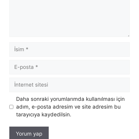
İsim
E-
posta
İnternet
sitesi
Daha sonraki yorumlarımda kullanılması için
adım, e-posta adresim ve site adresim bu
tarayıcıya kaydedilsin.