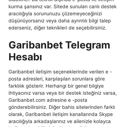
kurma şansınız var. Sitede sunulan canlı destek
aracılığıyla sorununuzu çözemeyeceğinizi
düşünüyorsanız veya daha ayrıntılı bilgi talep
ederseniz, diğer teknikleri de seçebilirsiniz.
Garibanbet Telegram
Hesabı
Garibanbet iletişim seçeneklerinde verilen e -
posta adresleri, karşılaşılan sorunlara göre
farklılık gösterir. Herhangi bir genel bilgiye
ihtiyacınız varsa veya bir destek isteğiniz varsa,
Garibanbet.com adresine e -posta
gönderebilirsiniz. Diğer bahis sitelerinden farklı
olarak, Garibanbet iletişim kanallarında Skype
aracılığıyla arkadaşlarınız ve ailenizle kolayca