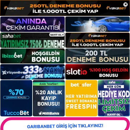
×
GARIBANBET GİRİŞ İÇİN TIKLAYINIZ!