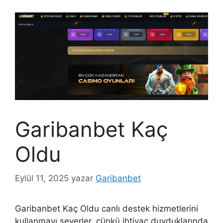
Garibanbet Kaç
Oldu
Eylül 11, 2025
yazar
Garibanbet
Garibanbet Kaç Oldu canlı destek hizmetlerini
kullanmayı severler, çünkü ihtiyaç duyduklarında