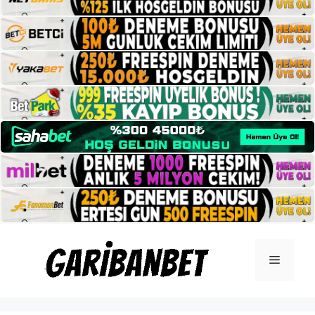
İçeriğe
atla
Menü