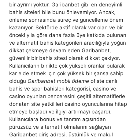
bir ayrımı yoktur. Garibanbet gibi en deneyimli
bahis siteleri bile bunu önleyemiyor. Ancak,
önleme sonrasında süreç ve güncelleme önem
kazanıyor. Sektörde aktif olarak var olan ve bir
önceki yıla göre daha fazla üye katkıda bulunan
ve alternatif bahis kategorileri aracılığıyla yoğun
dikkat çekmeye devam eden Garibanbet,
güvenilir bir bahis sitesi olarak dikkat çekiyor.
Kullanıcıların birlikte çok yüksek oranlar bularak
kar elde etmek için çok yüksek bir şansa sahip
olduğu
Garibanbet mobil ödeme
ofiste canlı
bahis ve spor bahisleri kategorisi, casino ve
casino oyunları penceresini çeşitli alternatiflerle
donatan site yetkilileri casino oyuncularına hitap
etmeye başladı ve ilgiyi artırmayı başardı.
Kullanıcılara bonus ve tanıtım açısından
pürüzsüz ve alternatif olmalarını sağlayan
Garibanbet giriş adresi, üstünlük ve makul