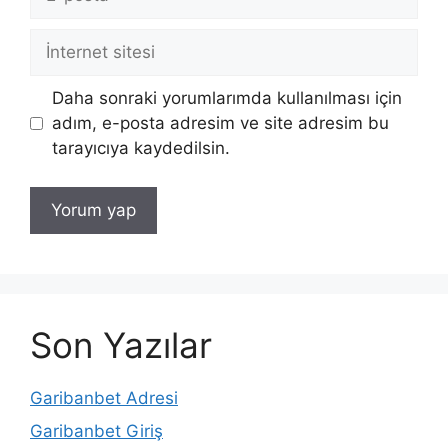
posta
İnternet
sitesi
Daha sonraki yorumlarımda kullanılması için
adım, e-posta adresim ve site adresim bu
tarayıcıya kaydedilsin.
Son Yazılar
Garibanbet Adresi
Garibanbet Giriş