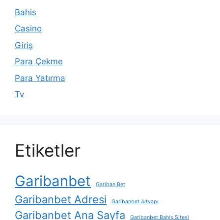
Bahis
Casino
Giriş
Para Çekme
Para Yatırma
Tv
Etiketler
Garibanbet
Gariban Bet
Garibanbet Adresi
Garibanbet Altyapı
Garibanbet Ana Sayfa
Garibanbet Bahis Sitesi