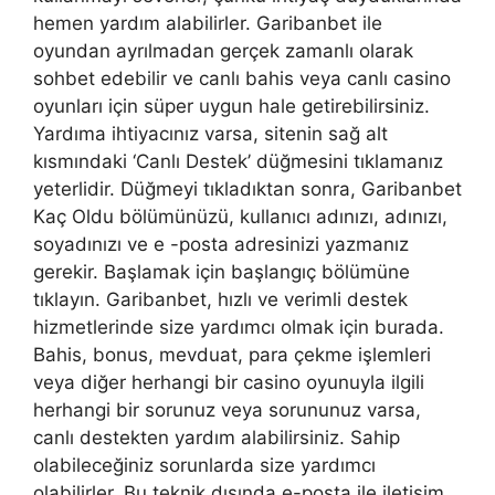
hemen yardım alabilirler. Garibanbet ile
oyundan ayrılmadan gerçek zamanlı olarak
sohbet edebilir ve canlı bahis veya canlı casino
oyunları için süper uygun hale getirebilirsiniz.
Yardıma ihtiyacınız varsa, sitenin sağ alt
kısmındaki ‘Canlı Destek’ düğmesini tıklamanız
yeterlidir. Düğmeyi tıkladıktan sonra, Garibanbet
Kaç Oldu bölümünüzü, kullanıcı adınızı, adınızı,
soyadınızı ve e -posta adresinizi yazmanız
gerekir. Başlamak için başlangıç bölümüne
tıklayın. Garibanbet, hızlı ve verimli destek
hizmetlerinde size yardımcı olmak için burada.
Bahis, bonus, mevduat, para çekme işlemleri
veya diğer herhangi bir casino oyunuyla ilgili
herhangi bir sorunuz veya sorununuz varsa,
canlı destekten yardım alabilirsiniz. Sahip
olabileceğiniz sorunlarda size yardımcı
olabilirler. Bu teknik dışında e-posta ile iletişim