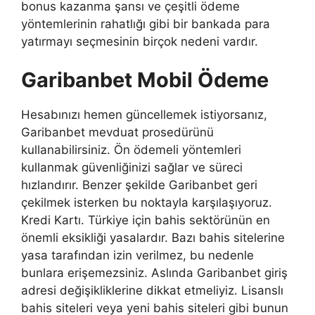
bonus kazanma şansı ve çeşitli ödeme
yöntemlerinin rahatlığı gibi bir bankada para
yatırmayı seçmesinin birçok nedeni vardır.
Garibanbet Mobil Ödeme
Hesabınızı hemen güncellemek istiyorsanız,
Garibanbet mevduat prosedürünü
kullanabilirsiniz. Ön ödemeli yöntemleri
kullanmak güvenliğinizi sağlar ve süreci
hızlandırır. Benzer şekilde Garibanbet geri
çekilmek isterken bu noktayla karşılaşıyoruz.
Kredi Kartı. Türkiye için bahis sektörünün en
önemli eksikliği yasalardır. Bazı bahis sitelerine
yasa tarafından izin verilmez, bu nedenle
bunlara erişemezsiniz. Aslında Garibanbet giriş
adresi değişikliklerine dikkat etmeliyiz. Lisanslı
bahis siteleri veya yeni bahis siteleri gibi bunun