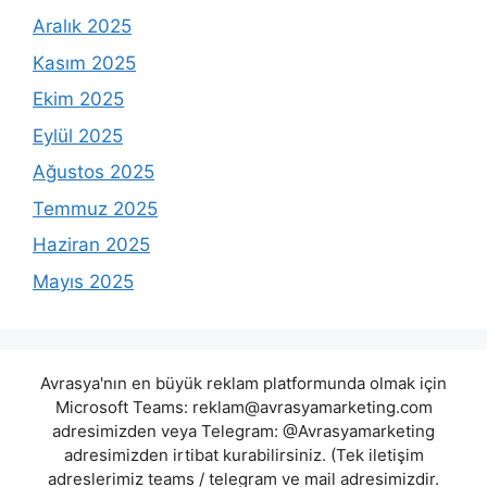
Aralık 2025
Kasım 2025
Ekim 2025
Eylül 2025
Ağustos 2025
Temmuz 2025
Haziran 2025
Mayıs 2025
Avrasya'nın en büyük reklam platformunda olmak için
Microsoft Teams:
reklam@avrasyamarketing.com
adresimizden veya Telegram: @Avrasyamarketing
adresimizden irtibat kurabilirsiniz. (Tek iletişim
adreslerimiz teams / telegram ve mail adresimizdir.