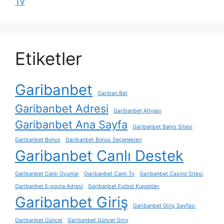
Tv
Etiketler
Garibanbet
Gariban Bet
Garibanbet Adresi
Garibanbet Altyapı
Garibanbet Ana Sayfa
Garibanbet Bahis Sitesi
Garibanbet Bonus
Garibanbet Bonus Seçenekleri
Garibanbet Canlı Destek
Garibanbet Canlı Oyunlar
Garibanbet Canlı Tv
Garibanbet Casino Sitesi
Garibanbet E-posta Adresi
Garibanbet Futbol Kuponları
Garibanbet Giriş
Garibanbet Giriş Sayfası
Garibanbet Güncel
Garibanbet Güncel Giriş