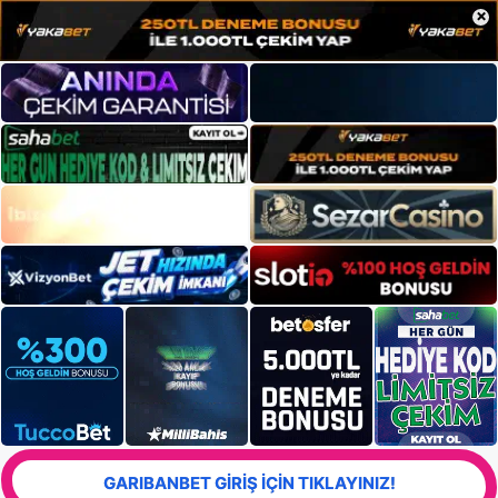
×
GARIBANBET GİRİŞ İÇİN TIKLAYINIZ!