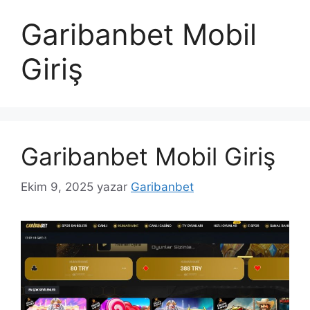
Garibanbet Mobil
Giriş
Garibanbet Mobil Giriş
Ekim 9, 2025
yazar
Garibanbet