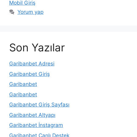
Mobil Giriş
Yorum yap
Son Yazılar
Garibanbet Adresi
Garibanbet Giriş
Garibanbet
Garibanbet
Garibanbet Giriş Sayfası
Garibanbet Altyapı
Garibanbet İnstagram
Garibanbet Canlı Destek