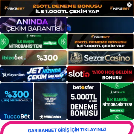
×
GARIBANBET GİRİŞ İÇİN TIKLAYINIZ!