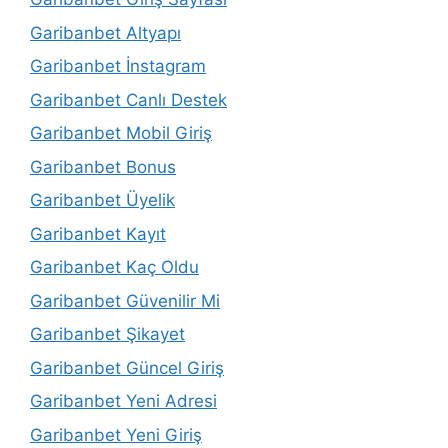
Garibanbet Altyapı
Garibanbet İnstagram
Garibanbet Canlı Destek
Garibanbet Mobil Giriş
Garibanbet Bonus
Garibanbet Üyelik
Garibanbet Kayıt
Garibanbet Kaç Oldu
Garibanbet Güvenilir Mi
Garibanbet Şikayet
Garibanbet Güncel Giriş
Garibanbet Yeni Adresi
Garibanbet Yeni Giriş