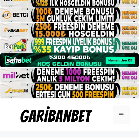
İçeriğe
atla
Menü