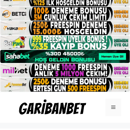
İçeriğe
atla
Menü