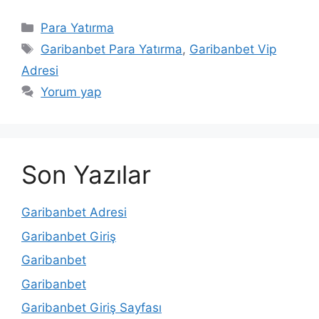
Kategoriler
Para Yatırma
Etiketler
Garibanbet Para Yatırma
,
Garibanbet Vip
Adresi
Yorum yap
Son Yazılar
Garibanbet Adresi
Garibanbet Giriş
Garibanbet
Garibanbet
Garibanbet Giriş Sayfası