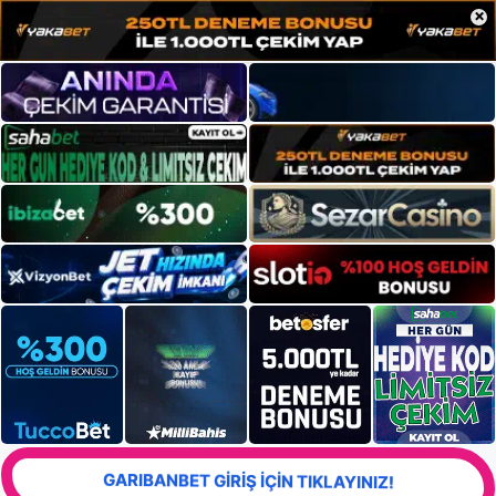
×
GARIBANBET GİRİŞ İÇİN TIKLAYINIZ!