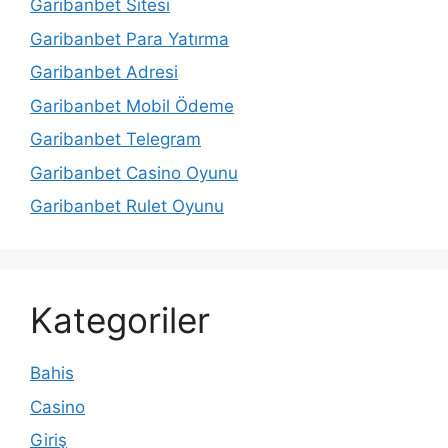
Garibanbet Sitesi
Garibanbet Para Yatırma
Garibanbet Adresi
Garibanbet Mobil Ödeme
Garibanbet Telegram
Garibanbet Casino Oyunu
Garibanbet Rulet Oyunu
Kategoriler
Bahis
Casino
Giriş