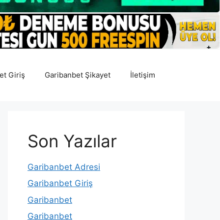
et Giriş
Garibanbet Şikayet
İletişim
Son Yazılar
Garibanbet Adresi
Garibanbet Giriş
Garibanbet
Garibanbet