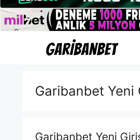
İçeriğe
atla
Garibanbet Yeni 
Garibanbet Yeni Giri