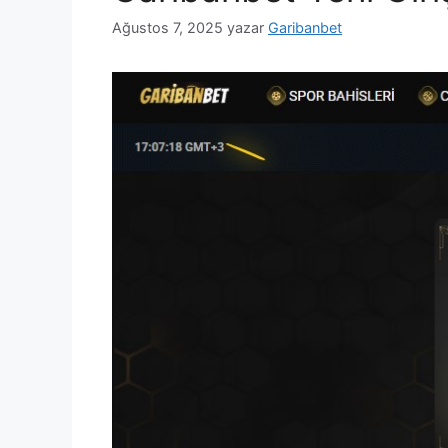
Ağustos 7, 2025
yazar
Garibanbet